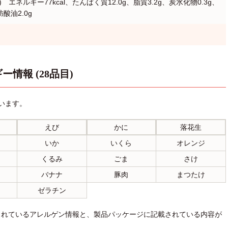
) エネルギー77kcal、たんぱく質12.0g、脂質3.2g、炭水化物0.3g、
酸油2.0g
ー情報 (28品目)
います。
えび
かに
落花生
いか
いくら
オレンジ
くるみ
ごま
さけ
バナナ
豚肉
まつたけ
ゼラチン
されているアレルゲン情報と、製品パッケージに記載されている内容が