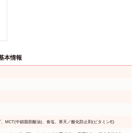
基本情報
プ、MCT(中鎖脂肪酸油)、食塩、寒天／酸化防止剤(ビタミンE)