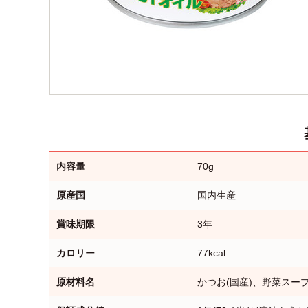
内容量
70g
原産国
国内生産
賞味期限
3年
カロリー
77kcal
原材料名
かつお(国産)、野菜スー