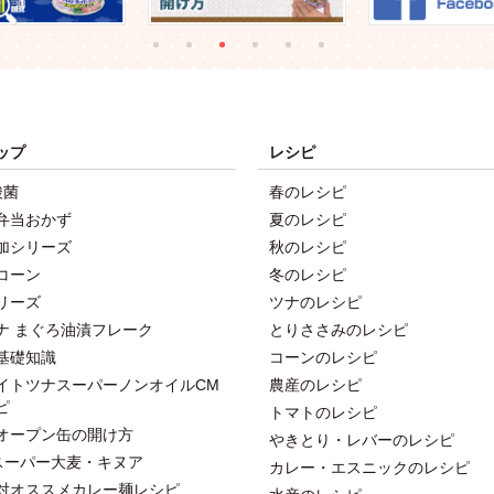
ップ
レシピ
酸菌
春のレシピ
弁当おかず
夏のレシピ
加シリーズ
秋のレシピ
コーン
冬のレシピ
リーズ
ツナのレシピ
ナ まぐろ油漬フレーク
とりささみのレシピ
基礎知識
コーンのレシピ
イトツナスーパーノンオイルCM
農産のレシピ
ピ
トマトのレシピ
オープン缶の開け方
やきとり・レバーのレシピ
スーパー大麦・キヌア
カレー・エスニックのレシピ
対オススメカレー麺レシピ