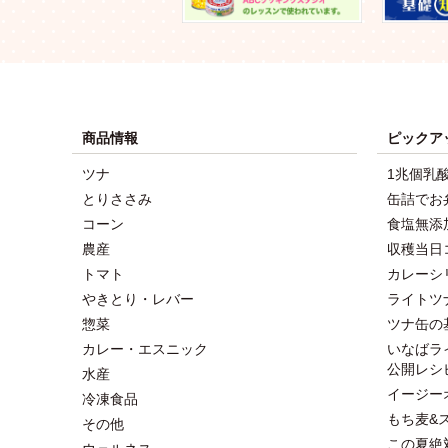
商品情報
ピックア
ツナ
1兆個乳
とりささみ
缶詰でお
コーン
食塩無添
農産
収穫当日
トマト
カレーシ
やきとり・レバー
ライトツ
惣菜
ツナ缶の
カレー・エスニック
いなばラ
公開レシ
水産
イージー
冷凍食品
もち麦&
その他
この夏絶