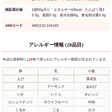
保証成分値
1袋50g当り エネルギー64kcal、たんぱく質1
5.3g、脂質0.3g、炭水化物0g、食塩相当量0.5g
JANコード
4901133 144165
アレルギー情報 (28品目)
本品の原材料には
■
色で塗られたアレルギー物質が含まれています。
卵
乳
小麦
えび
かに
落花生
そば
アーモンド
あわび
いか
いくら
オレンジ
カシューナッツ
キウイフルーツ
牛肉
くるみ
ごま
さけ