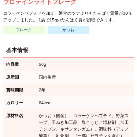
プロテインライトフレーク
コラーゲンペプチドを加え、通常のツナよりもたんぱく質量が30％
アップしました。 1袋で15gのたんぱく質が摂取できます。
フレーク
かつお
基本情報
内容量
50g
原産国
国内生産
賞味期限
2年
カロリー
64kcal
原材料名
かつお（国産）、コラーゲンペプチド、野菜ス
ープ、玉ねぎ加工品、塩こうじ／増粘剤（加工
デンプン、キサンタンガム）、調味料（アミノ
酸等）、乳化剤、（一部にゼラチンを含む）