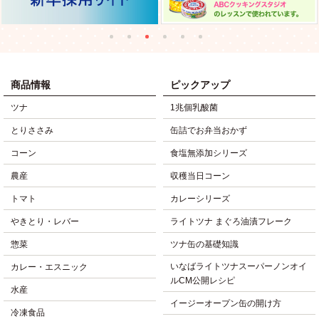
商品情報
ピックアップ
ツナ
1兆個乳酸菌
とりささみ
缶詰でお弁当おかず
コーン
食塩無添加シリーズ
農産
収穫当日コーン
トマト
カレーシリーズ
やきとり・レバー
ライトツナ まぐろ油漬フレーク
惣菜
ツナ缶の基礎知識
いなばライトツナスーパーノンオイ
カレー・エスニック
ルCM公開レシピ
水産
イージーオープン缶の開け方
冷凍食品