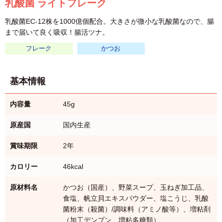
乳酸菌 ライトフレーク
乳酸菌EC-12株を1000億個配合。大きさが微小な乳酸菌なので、腸
まで届いて良く吸収！腸活ツナ。
フレーク
かつお
基本情報
内容量
45g
原産国
国内生産
賞味期限
2年
カロリー
46kcal
原材料名
かつお（国産）、野菜スープ、玉ねぎ加工品、
食塩、帆立貝エキスパウダー、塩こうじ、乳酸
菌粉末（殺菌）/調味料（アミノ酸等）、増粘剤
（加工デンプン、増粘多糖類）