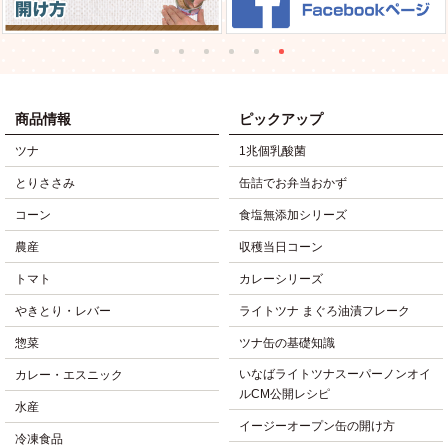
商品情報
ピックアップ
ツナ
1兆個乳酸菌
とりささみ
缶詰でお弁当おかず
コーン
食塩無添加シリーズ
農産
収穫当日コーン
トマト
カレーシリーズ
やきとり・レバー
ライトツナ まぐろ油漬フレーク
惣菜
ツナ缶の基礎知識
いなばライトツナスーパーノンオイ
カレー・エスニック
ルCM公開レシピ
水産
イージーオープン缶の開け方
冷凍食品