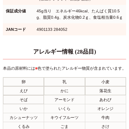
保証成分値
45g当り エネルギー46kcal、たんぱく質10.5
g、脂質0.4g、炭水化物0.2ｇ、食塩相当量0.6ｇ
JANコード
4901133 284052
アレルギー情報 (28品目)
本品の原材料には
■
色で塗られたアレルギー物質が含まれています。
卵
乳
小麦
えび
かに
落花生
そば
アーモンド
あわび
いか
いくら
オレンジ
カシューナッツ
キウイフルーツ
牛肉
くるみ
ごま
さけ