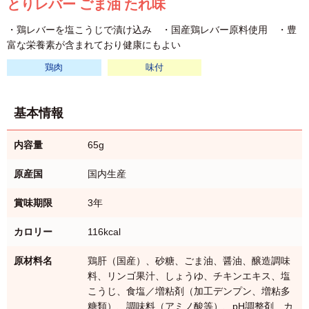
とりレバー ごま油 たれ味
・鶏レバーを塩こうじで漬け込み ・国産鶏レバー原料使用 ・豊
富な栄養素が含まれており健康にもよい
鶏肉
味付
基本情報
内容量
65g
原産国
国内生産
賞味期限
3年
カロリー
116kcal
原材料名
鶏肝（国産）、砂糖、ごま油、醤油、醸造調味
料、リンゴ果汁、しょうゆ、チキンエキス、塩
こうじ、食塩／増粘剤（加工デンプン、増粘多
糖類）、調味料（アミノ酸等）、pH調整剤、カ