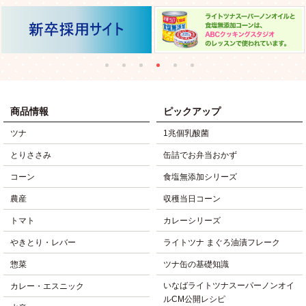
商品情報
ピックアップ
ツナ
1兆個乳酸菌
とりささみ
缶詰でお弁当おかず
コーン
食塩無添加シリーズ
農産
収穫当日コーン
トマト
カレーシリーズ
やきとり・レバー
ライトツナ まぐろ油漬フレーク
惣菜
ツナ缶の基礎知識
いなばライトツナスーパーノンオイ
カレー・エスニック
ルCM公開レシピ