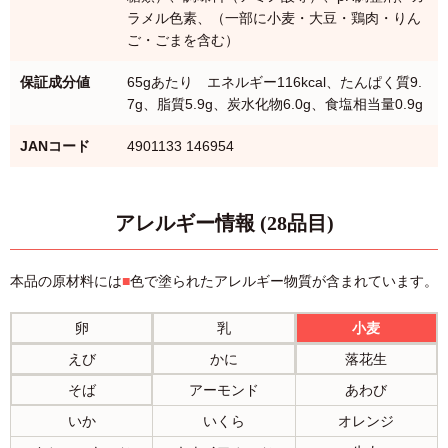
ラメル色素、（一部に小麦・大豆・鶏肉・りん
ご・ごまを含む）
保証成分値
65gあたり エネルギー116kcal、たんぱく質9.
7g、脂質5.9g、炭水化物6.0g、食塩相当量0.9g
JANコード
4901133 146954
アレルギー情報 (28品目)
本品の原材料には
■
色で塗られたアレルギー物質が含まれています。
卵
乳
小麦
えび
かに
落花生
そば
アーモンド
あわび
いか
いくら
オレンジ