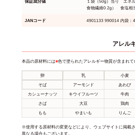
保証成分値
１袋（50g）当り エネルギ
食物繊維0.2g） 食塩相当
JANコード
4901133 990014 内袋：4
アレルギ
本品の原材料には
■
色で塗られたアレルギー物質が含まれて
卵
乳
小麦
そば
アーモンド
あわび
カシューナッツ
キウイフルーツ
牛肉
さば
大豆
鶏肉
もも
やまいも
りんご
※使用する原材料の変更などにより、ウェブサイトに掲載
異なる場合もございます。