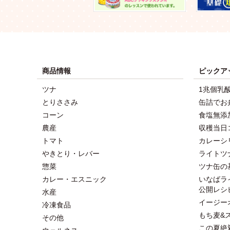
商品情報
ピックア
ツナ
1兆個乳
とりささみ
缶詰でお
コーン
食塩無添
農産
収穫当日
トマト
カレーシ
やきとり・レバー
ライトツ
惣菜
ツナ缶の
カレー・エスニック
いなばラ
公開レシ
水産
イージー
冷凍食品
もち麦&
その他
この夏絶