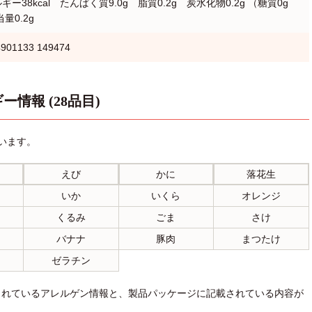
ー38kcal たんぱく質9.0g 脂質0.2g 炭水化物0.2g （糖質0g
量0.2g
901133 149474
ー情報 (28品目)
います。
えび
かに
落花生
いか
いくら
オレンジ
くるみ
ごま
さけ
バナナ
豚肉
まつたけ
ゼラチン
されているアレルゲン情報と、製品パッケージに記載されている内容が