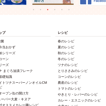
ップ
レシピ
酸菌
春のレシピ
弁当おかず
夏のレシピ
加シリーズ
秋のレシピ
コーン
冬のレシピ
リーズ
ツナのレシピ
ナ まぐろ油漬フレーク
とりささみのレシピ
基礎知識
コーンのレシピ
イトツナスーパーノンオイルCM
農産のレシピ
ピ
トマトのレシピ
オープン缶の開け方
やきとり・レバーのレシピ
スーパー大麦・キヌア
カレー・エスニックのレシピ
対オススメカレー麺レシピ