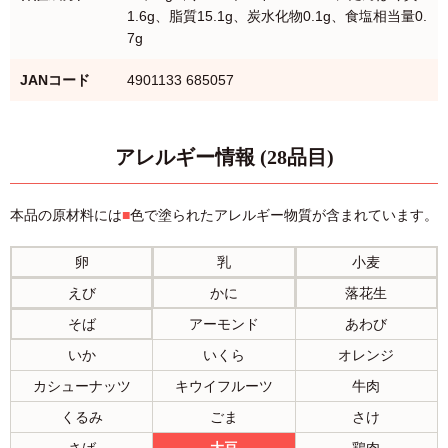
1.6g、脂質15.1g、炭水化物0.1g、食塩相当量0.
7g
JANコード
4901133 685057
アレルギー情報 (28品目)
本品の原材料には
■
色で塗られたアレルギー物質が含まれています。
卵
乳
小麦
えび
かに
落花生
そば
アーモンド
あわび
いか
いくら
オレンジ
カシューナッツ
キウイフルーツ
牛肉
くるみ
ごま
さけ