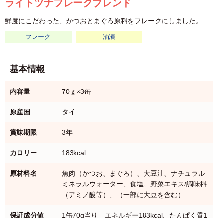
ライトツナフレークブレンド
鮮度にこだわった、かつおとまぐろ原料をフレークにしました。
フレーク
油漬
基本情報
内容量
70ｇ×3缶
原産国
タイ
賞味期限
3年
カロリー
183kcal
原材料名
魚肉（かつお、まぐろ）、大豆油、ナチュラル
ミネラルウォーター、食塩、野菜エキス/調味料
（アミノ酸等）、（一部に大豆を含む）
保証成分値
1缶70g当り エネルギー183kcal、たんぱく質1