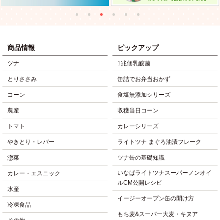
商品情報
ピックアップ
ツナ
1兆個乳酸菌
とりささみ
缶詰でお弁当おかず
コーン
食塩無添加シリーズ
農産
収穫当日コーン
トマト
カレーシリーズ
やきとり・レバー
ライトツナ まぐろ油漬フレーク
惣菜
ツナ缶の基礎知識
いなばライトツナスーパーノンオイ
カレー・エスニック
ルCM公開レシピ
水産
イージーオープン缶の開け方
冷凍食品
もち麦&スーパー大麦・キヌア