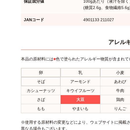
保証成分値
100gあたり（液汁を除く）
(糖質2.6g、食物繊維5.6
JANコード
4901133 211027
アレルギ
本品の原材料には
■
色で塗られたアレルギー物質が含まれて
卵
乳
小麦
そば
アーモンド
あわび
カシューナッツ
キウイフルーツ
牛肉
さば
大豆
鶏肉
もも
やまいも
りんご
※使用する原材料の変更などにより、ウェブサイトに掲載
異なる場合もございます。