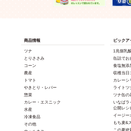
商品情報
ピックア
ツナ
1兆個乳
とりささみ
缶詰でお
コーン
食塩無添
農産
収穫当日
トマト
カレーシ
やきとり・レバー
ライトツ
惣菜
ツナ缶の
カレー・エスニック
いなばラ
公開レシ
水産
イージー
冷凍食品
もち麦&
その他
この夏絶