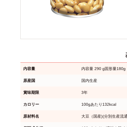
内容量
内容量 290 g固形量180g
原産国
国内生産
賞味期限
3年
カロリー
100gあたり132kcal
原材料名
大豆（国産)(分別生産流