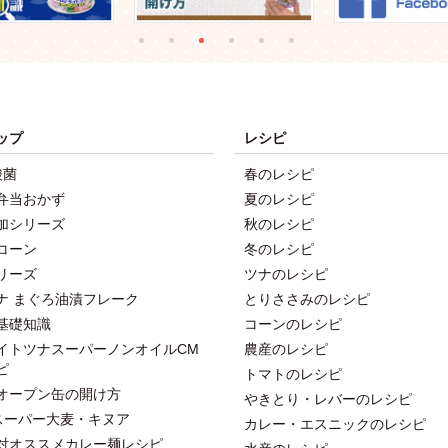
ップ
レシピ
酸菌
春のレシピ
弁当おかず
夏のレシピ
加シリーズ
秋のレシピ
コーン
冬のレシピ
リーズ
ツナのレシピ
ナ まぐろ油漬フレーク
とりささみのレシピ
基礎知識
コーンのレシピ
イトツナスーパーノンオイルCM
農産のレシピ
ピ
トマトのレシピ
オープン缶の開け方
やきとり・レバーのレシピ
スーパー大麦・キヌア
カレー・エスニックのレシピ
対オススメカレー麺レシピ