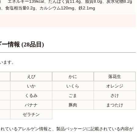
 エネルギー139kcal、たんぱく質11.4g、脂質8.0g、炭水化物8.2g
g)、食塩相当量0.2g、カルシウム120mg、鉄2.1mg
ー情報 (28品目)
います。
えび
かに
落花生
いか
いくら
オレンジ
くるみ
ごま
さけ
バナナ
豚肉
まつたけ
ゼラチン
されているアレルゲン情報と、製品パッケージに記載されている内容が