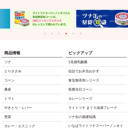
商品情報
ピックアップ
ツナ
1兆個乳酸菌
とりささみ
缶詰でお弁当おかず
コーン
食塩無添加シリーズ
農産
収穫当日コーン
トマト
カレーシリーズ
やきとり・レバー
ライトツナ まぐろ油漬フレーク
惣菜
ツナ缶の基礎知識
いなばライトツナスーパーノンオイ
カレー・エスニック