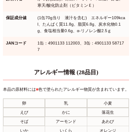
寒天/酸化防止剤（ビタミンＥ）
保証成分値
(1缶70g当り 液汁を含む) エネルギー109kca
l、たんぱく質11.8g、脂質6.8g、炭水化物0.1
g、食塩相当量0.6g、α-リノレン酸2.5ｇ
JANコード
1缶：4901133 112003、3缶：4901133 58717
7
アレルギー情報 (28品目)
本品の原材料には
■
色で塗られたアレルギー物質が含まれています。
卵
乳
小麦
えび
かに
落花生
そば
アーモンド
あわび
いか
いくら
オレンジ