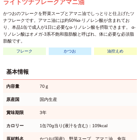
ライトツナフレークアマニ油
かつおのフレークを野菜スープとアマニ油でしっとりと仕上げたツ
ナフレークです。アマニ油には約50%α-リノレン酸が含まれてお
り、本品1缶で成人が1日に必要なα-リノレン酸を摂取できます。 α-
リノレン酸はオメガ-3系不飽和脂肪酸と呼ばれ、体に必要な必須脂
肪酸です。
フレーク
かつお
油控えめ
基本情報
内容量
70ｇ
原産国
国内生産
賞味期限
3年
カロリー
1缶70g当り(液汁を含む)：109kcal
原材料名
かつお(国産)、野菜スープ、アマニ油、食塩、