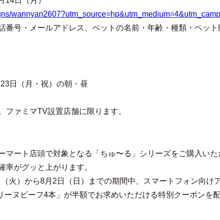
月14日（月）
ampaigns/wannyan2607?utm_source=hp&utm_medium=4&utm_ca
話番号・メールアドレス、ペットの名前・年齢・種類・ペット
1月23日（月・祝）の朝・昼
。ファミマTV設置店舗に限ります。
ーマート店頭で対象となる「ちゅ〜る」シリーズをご購入いた
確率がグッと上がります。
7日（火）から8月2日（日）までの期間中、スマートフォン向
テリーヌビーフ4本」が半額でお求めいただける特別クーポンを