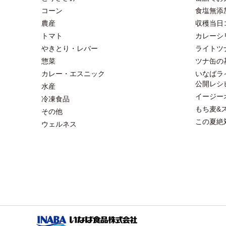
コーン
食塩無添
農産
収穫当日
トマト
カレーシ
やきとり・レバー
ライトツ
惣菜
ツナ缶の
カレー・エスニック
いなばラ
公開レシ
水産
イージー
冷凍食品
もち麦&
その他
この夏絶
ウェルネス