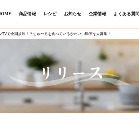
HOME
商品情報
レシピ
お知らせ
企業情報
よくある質
マTVで全国放映！？ちゅ〜るを食べているかわいい動画を大募集！