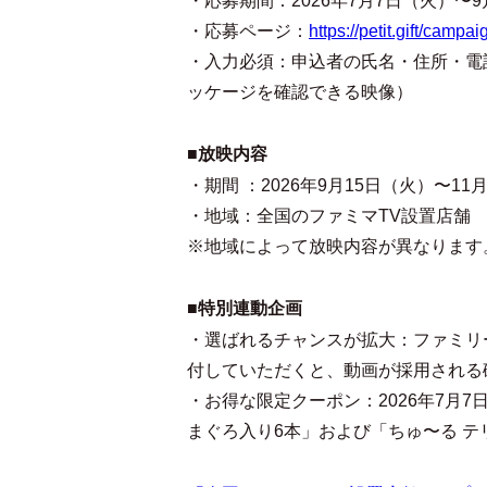
・応募期間：2026年7月7日（火）〜9
・応募ページ：
https://petit.gift/c
・入力必須：申込者の氏名・住所・電
ッケージを確認できる映像）
■放映内容
・期間 ：2026年9月15日（火）〜1
・地域：全国のファミマTV設置店舗
※地域によって放映内容が異なります
■特別連動企画
・選ばれるチャンスが拡大：ファミリ
付していただくと、動画が採用される
・お得な限定クーポン：2026年7月
まぐろ入り6本」および「ちゅ〜る 