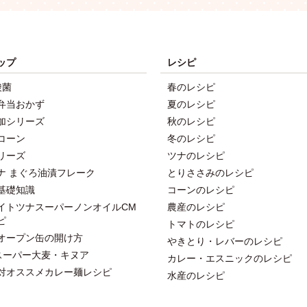
ップ
レシピ
酸菌
春のレシピ
弁当おかず
夏のレシピ
加シリーズ
秋のレシピ
コーン
冬のレシピ
リーズ
ツナのレシピ
ナ まぐろ油漬フレーク
とりささみのレシピ
基礎知識
コーンのレシピ
イトツナスーパーノンオイルCM
農産のレシピ
ピ
トマトのレシピ
オープン缶の開け方
やきとり・レバーのレシピ
スーパー大麦・キヌア
カレー・エスニックのレシピ
対オススメカレー麺レシピ
水産のレシピ