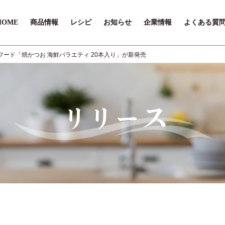
HOME
商品情報
レシピ
お知らせ
企業情報
よくある質
ード「焼かつお 海鮮バラエティ 20本入り」が新発売