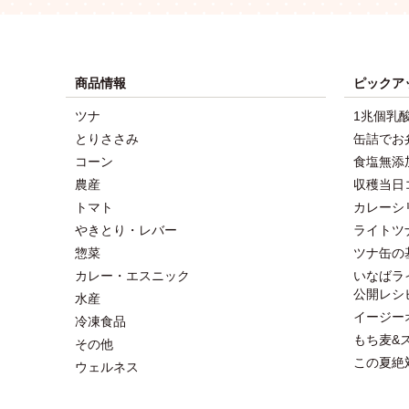
商品情報
ピックア
ツナ
1兆個乳
とりささみ
缶詰でお
コーン
食塩無添
農産
収穫当日
トマト
カレーシ
やきとり・レバー
ライトツ
惣菜
ツナ缶の
カレー・エスニック
いなばラ
公開レシ
水産
イージー
冷凍食品
もち麦&
その他
この夏絶
ウェルネス