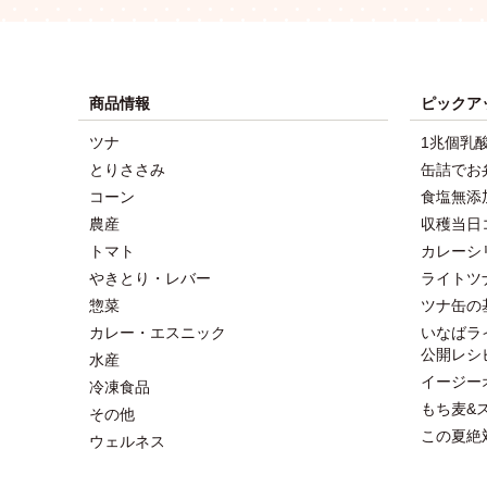
商品情報
ピックア
ツナ
1兆個乳
とりささみ
缶詰でお
コーン
食塩無添
農産
収穫当日
トマト
カレーシ
やきとり・レバー
ライトツ
惣菜
ツナ缶の
カレー・エスニック
いなばラ
公開レシ
水産
イージー
冷凍食品
もち麦&
その他
この夏絶
ウェルネス