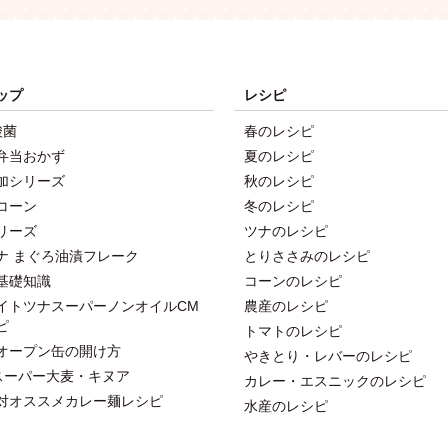
ップ
レシピ
酸菌
春のレシピ
弁当おかず
夏のレシピ
加シリーズ
秋のレシピ
コーン
冬のレシピ
リーズ
ツナのレシピ
ナ まぐろ油漬フレーク
とりささみのレシピ
基礎知識
コーンのレシピ
イトツナスーパーノンオイルCM
農産のレシピ
ピ
トマトのレシピ
オープン缶の開け方
やきとり・レバーのレシピ
スーパー大麦・キヌア
カレー・エスニックのレシピ
対オススメカレー麺レシピ
水産のレシピ