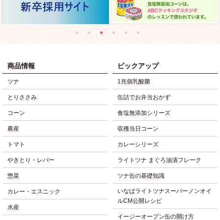
商品情報
ピックアップ
ツナ
1兆個乳酸菌
とりささみ
缶詰でお弁当おかず
コーン
食塩無添加シリーズ
農産
収穫当日コーン
トマト
カレーシリーズ
やきとり・レバー
ライトツナ まぐろ油漬フレーク
惣菜
ツナ缶の基礎知識
いなばライトツナスーパーノンオイ
カレー・エスニック
ルCM公開レシピ
水産
イージーオープン缶の開け方