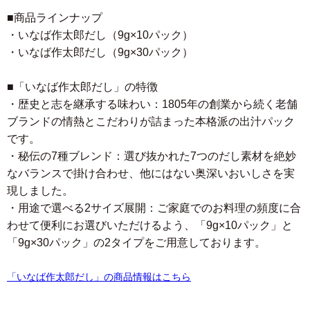
■商品ラインナップ
・いなば作太郎だし（9g×10パック）
・いなば作太郎だし（9g×30パック）
■「いなば作太郎だし」の特徴
・歴史と志を継承する味わい：1805年の創業から続く老舗
ブランドの情熱とこだわりが詰まった本格派の出汁パック
です。
・秘伝の7種ブレンド：選び抜かれた7つのだし素材を絶妙
なバランスで掛け合わせ、他にはない奥深いおいしさを実
現しました。
・用途で選べる2サイズ展開：ご家庭でのお料理の頻度に合
わせて便利にお選びいただけるよう、「9g×10パック」と
「9g×30パック」の2タイプをご用意しております。
「いなば作太郎だし」の商品情報はこちら