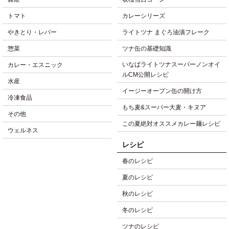
トマト
カレーシリーズ
やきとり・レバー
ライトツナ まぐろ油漬フレーク
惣菜
ツナ缶の基礎知識
いなばライトツナスーパーノンオイ
カレー・エスニック
ルCM公開レシピ
水産
イージーオープン缶の開け方
冷凍食品
もち麦&スーパー大麦・キヌア
その他
この夏絶対オススメカレー麺レシピ
ウェルネス
レシピ
春のレシピ
夏のレシピ
秋のレシピ
冬のレシピ
ツナのレシピ