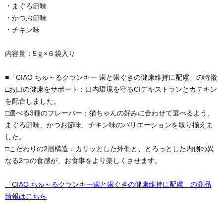
・まぐろ節味
・かつお節味
・チキン味
内容量：5ｇ×６袋入り
■「CIAO ちゅ～るクランキー 歯と歯ぐきの健康維持に配慮」の特徴
□お口の健康をサポート：口内環境を守るCIデキストランとカテキン
を配合しました。
□選べる3種のフレーバー：猫ちゃんの好みに合わせて選べるよう、
まぐろ節味、かつお節味、チキン味のバリエーションを取り揃えま
した。
□こだわりの2層構造：カリッとした外側と、とろっとした内側の異
なる2つの食感が、お食事をより楽しくさせます。
「CIAO ちゅ～るクランキー歯と歯ぐきの健康維持に配慮」の商品
情報はこちら