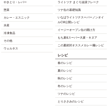
やきとり・レバー
ライトツナ まぐろ油漬フレーク
惣菜
ツナ缶の基礎知識
いなばライトツナスーパーノンオイ
カレー・エスニック
ルCM公開レシピ
水産
イージーオープン缶の開け方
冷凍食品
もち麦&スーパー大麦・キヌア
その他
この夏絶対オススメカレー麺レシピ
ウェルネス
レシピ
春のレシピ
夏のレシピ
秋のレシピ
冬のレシピ
ツナのレシピ
とりささみのレシピ