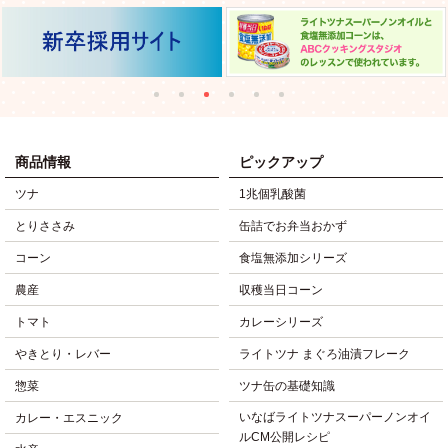
商品情報
ピックアップ
ツナ
1兆個乳酸菌
とりささみ
缶詰でお弁当おかず
コーン
食塩無添加シリーズ
農産
収穫当日コーン
トマト
カレーシリーズ
やきとり・レバー
ライトツナ まぐろ油漬フレーク
惣菜
ツナ缶の基礎知識
いなばライトツナスーパーノンオイ
カレー・エスニック
ルCM公開レシピ