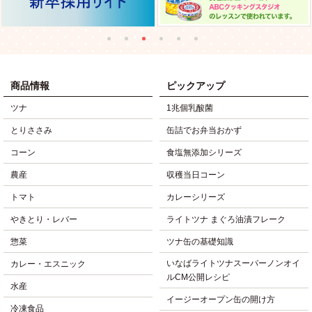
商品情報
ピックアップ
ツナ
1兆個乳酸菌
とりささみ
缶詰でお弁当おかず
コーン
食塩無添加シリーズ
農産
収穫当日コーン
トマト
カレーシリーズ
やきとり・レバー
ライトツナ まぐろ油漬フレーク
惣菜
ツナ缶の基礎知識
いなばライトツナスーパーノンオイ
カレー・エスニック
ルCM公開レシピ
水産
イージーオープン缶の開け方
冷凍食品